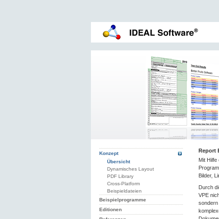
Report 
Konzept
Mit Hilf
Übersicht
Programm
Dynamisches Layout
Bilder, 
PDF Library
Cross-Platform
Durch di
Beispieldateien
VPE nich
Beispielprogramme
sondern 
Editionen
komplexe
Dokumen