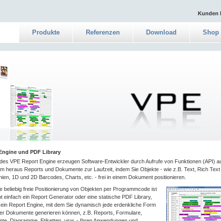
Kunden 
Produkte
Referenzen
Download
Shop
Engine und PDF Library
e des VPE Report Engine erzeugen Software-Entwickler durch Aufrufe von Funktionen (API) a
 heraus Reports und Dokumente zur Laufzeit, indem Sie Objekte - wie z.B. Text, Rich Text
Linien, 1D und 2D Barcodes, Charts, etc. - frei in einem Dokument positionieren.
e beliebig freie Positionierung von Objekten per Programmcode ist
t einfach ein Report Generator oder eine statische PDF Library,
ein Report Engine, mit dem Sie dynamisch jede erdenkliche Form
r Dokumente generieren können, z.B. Reports, Formulare,
te, Diagramme, Etiketten, usw. - Ihren Anwendungen und