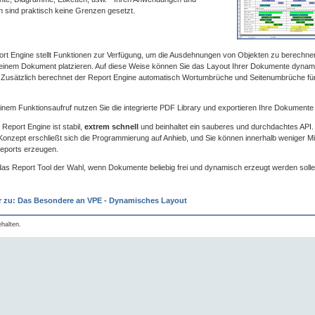
n sind praktisch keine Grenzen gesetzt.
rt Engine stellt Funktionen zur Verfügung, um die Ausdehnungen von Objekten zu berechne
 einem Dokument platzieren. Auf diese Weise können Sie das Layout Ihrer Dokumente dynam
 Zusätzlich berechnet der Report Engine automatisch Wortumbrüche und Seitenumbrüche fü
einem Funktionsaufruf nutzen Sie die integrierte PDF Library und exportieren Ihre Dokumente
Report Engine ist stabil,
extrem schnell
und beinhaltet ein sauberes und durchdachtes API
e Konzept erschließt sich die Programmierung auf Anhieb, und Sie können innerhalb weniger Mi
eports erzeugen.
das Report Tool der Wahl, wenn Dokumente beliebig frei und dynamisch erzeugt werden solle
r zu: Das Besondere an VPE - Dynamisches Layout
halten.