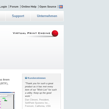
Login
Forum
Online Help
Open Source
Support
Unternehmen
Kundenstimmen
us ihrem
 (RTF),
"Thank you for such a great
product as it has met every
item of our "Wish List" for such
a utility. Keep up the good
work."
Dan Climent, President,
SoftPoint Systems Inc.,
Fremont, California, USA